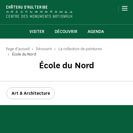
Panneau de gestion des cookies
|
CHÂTEAU D'AULTERIBE
VISITER
DÉCOUVRIR
AGENDA
Page d'accueil
Découvrir
La collection de peintures
École du Nord
École du Nord
Art & Architecture