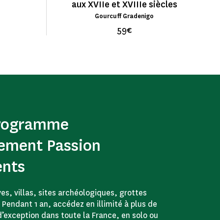
aux XVIIe et XVIIIe siècles
Gourcuff Gradenigo
59€
programme
ement Passion
nts
s, villas, sites archéologiques, grottes
Pendant 1 an, accédez en illimité à plus de
exception dans toute la France, en solo ou