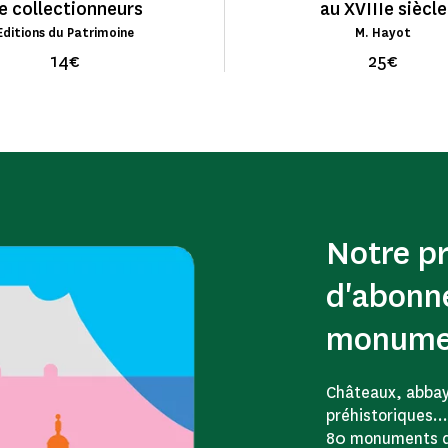
e collectionneurs
au XVIIIe siècle
Editions du Patrimoine
M. Hayot
14€
25€
Notre 
d'abonn
monume
Châteaux, abbaye
préhistoriques… 
80 monuments d’