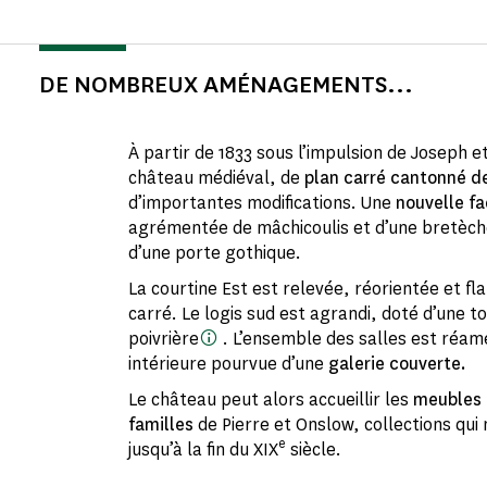
DE NOMBREUX AMÉNAGEMENTS...
À partir de 1833 sous l’impulsion de Joseph et
château médiéval, de
plan carré cantonné d
d’importantes modifications. Une
nouvelle f
agrémentée de mâchicoulis et d’une bretèc
d’une porte gothique.
La courtine Est est relevée, réorientée et fl
carré. Le logis sud est agrandi, doté d’une t
poivrière
. L’ensemble des salles est réam
intérieure pourvue d’une
galerie couverte.
Le château peut alors accueillir les
meubles e
familles
de Pierre et Onslow, collections qui 
e
jusqu’à la fin du XIX
siècle.