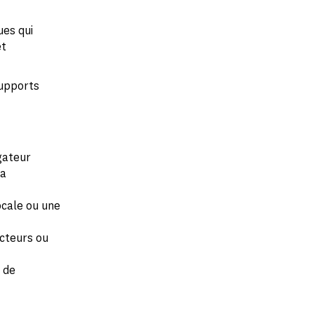
ues qui
et
supports
gateur
la
ocale ou une
acteurs ou
u de