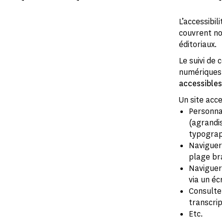
L’accessibi
couvrent no
éditoriaux.
Le suivi de
numériques 
accessible
Un site acc
Personnal
(agrandi
typograph
Naviguer
plage bra
Naviguer 
via un éc
Consulter
transcrip
Etc.