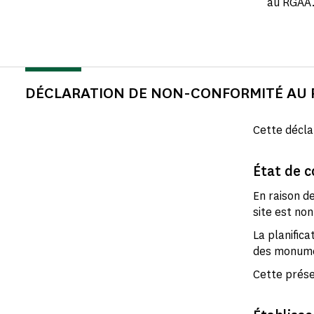
au RGAA
DÉCLARATION DE NON-CONFORMITÉ AU
Cette décla
État de 
En raison d
site est no
La planifica
des monume
Cette prése