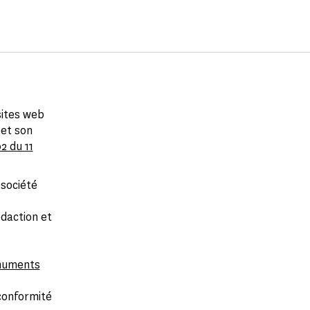
sites web
 et son
2 du 11
société
édaction et
numents
conformité