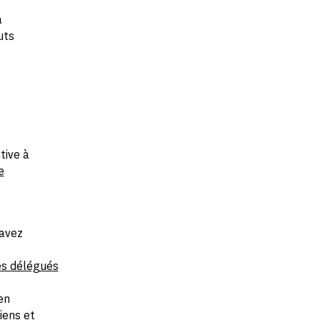
a
uts
tive à
e
 avez
es délégués
en
iens et