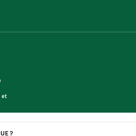
e
 et
UE ?