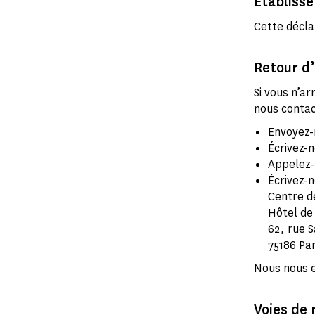
Établisse
Cette décla
Retour d’
Si vous n’ar
nous contac
Envoyez-
Écrivez-n
Appelez-
Écrivez-n
Centre d
Hôtel de
62, rue S
75186 Par
Nous nous e
Voies de 