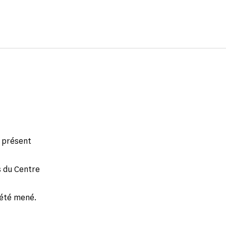
e présent
s du Centre
 été mené.