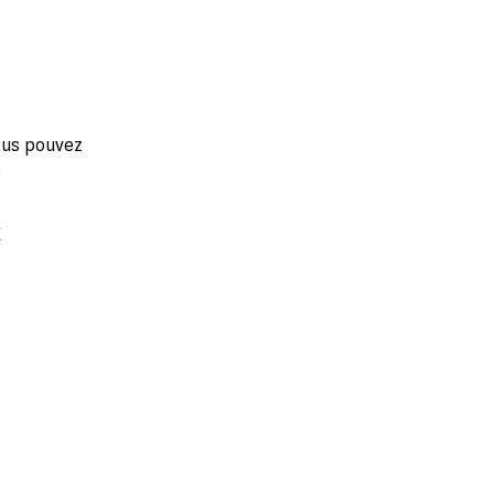
vous pouvez
:
r