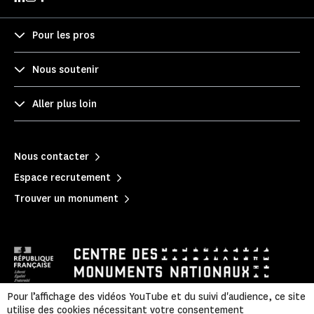
Pour les pros
Nous soutenir
Aller plus loin
Nous contacter
Espace recrutement
Trouver un monument
Pour l’affichage des vidéos YouTube et du suivi d'audience, ce site
utilise des cookies nécessitant votre consentement
Mentions légales
|
Politique de confidentialité
|