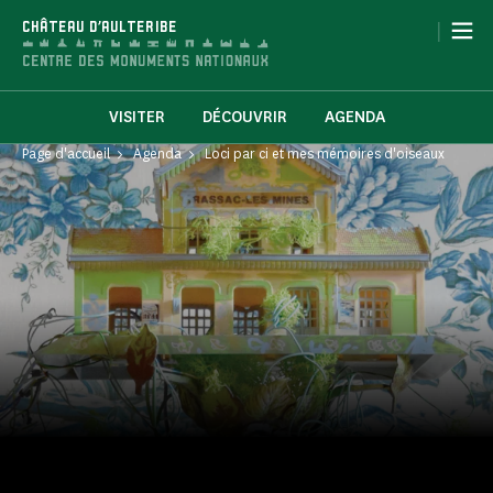
Panneau de gestion des cookies
|
CHÂTEAU D'AULTERIBE
VISITER
DÉCOUVRIR
AGENDA
Page d'accueil
Agenda
Loci par ci et mes mémoires d'oiseaux