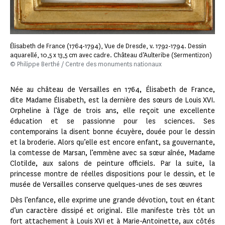
Élisabeth de France (1764-1794), Vue de Dresde, v. 1792-1794. Dessin
aquarellé, 10,5 x 13,5 cm avec cadre. Château d’Aulteribe (Sermentizon)
© Philippe Berthé / Centre des monuments nationaux
Née au château de Versailles en 1764, Élisabeth de France,
dite Madame Élisabeth, est la dernière des sœurs de Louis XVI.
Orpheline à l’âge de trois ans, elle reçoit une excellente
éducation et se passionne pour les sciences. Ses
contemporains la disent bonne écuyère, douée pour le dessin
et la broderie. Alors qu’elle est encore enfant, sa gouvernante,
la comtesse de Marsan, l’emmène avec sa sœur aînée, Madame
Clotilde, aux salons de peinture officiels. Par la suite, la
princesse montre de réelles dispositions pour le dessin, et le
musée de Versailles conserve quelques-unes de ses œuvres
Dès l’enfance, elle exprime une grande dévotion, tout en étant
d’un caractère dissipé et original. Elle manifeste très tôt un
fort attachement à Louis XVI et à Marie-Antoinette, aux côtés