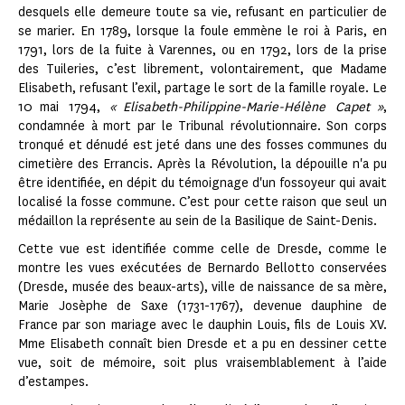
desquels elle demeure toute sa vie, refusant en particulier de
se marier. En 1789, lorsque la foule emmène le roi à Paris, en
1791, lors de la fuite à Varennes, ou en 1792, lors de la prise
des Tuileries, c’est librement, volontairement, que Madame
Elisabeth, refusant l’exil, partage le sort de la famille royale. Le
10 mai 1794,
« Elisabeth-Philippine-Marie-Hélène Capet »
,
condamnée à mort par le Tribunal révolutionnaire. Son corps
tronqué et dénudé est jeté dans une des fosses communes du
cimetière des Errancis. Après la Révolution, la dépouille n'a pu
être identifiée, en dépit du témoignage d'un fossoyeur qui avait
localisé la fosse commune. C’est pour cette raison que seul un
médaillon la représente au sein de la Basilique de Saint-Denis.
Cette vue est identifiée comme celle de Dresde, comme le
montre les vues exécutées de Bernardo Bellotto conservées
(Dresde, musée des beaux-arts), ville de naissance de sa mère,
Marie Josèphe de Saxe (1731-1767), devenue dauphine de
France par son mariage avec le dauphin Louis, fils de Louis XV.
Mme Elisabeth connaît bien Dresde et a pu en dessiner cette
vue, soit de mémoire, soit plus vraisemblablement à l’aide
d’estampes.