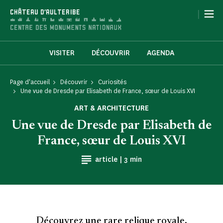
Panneau de gestion des cookies
|
CHÂTEAU D'AULTERIBE
VISITER
DÉCOUVRIR
AGENDA
Page d'accueil
Découvrir
Curiosités
Une vue de Dresde par Elisabeth de France, sœur de Louis XVI
ART & ARCHITECTURE
Une vue de Dresde par Elisabeth de
France, sœur de Louis XVI
Temps de Lecture
article |
3 min
Découvrez une rare relique royale,