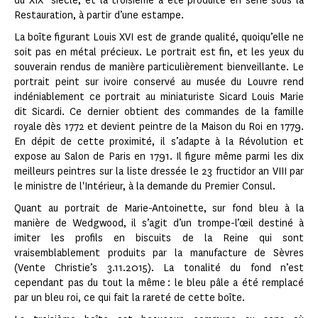
du XIX
siècle, et la troisième a été produite en série sous la
Restauration, à partir d’une estampe.
La boîte figurant Louis XVI est de grande qualité, quoiqu’elle ne
soit pas en métal précieux. Le portrait est fin, et les yeux du
souverain rendus de manière particulièrement bienveillante. Le
portrait peint sur ivoire conservé au musée du Louvre rend
indéniablement ce portrait au miniaturiste Sicard Louis Marie
dit Sicardi. Ce dernier obtient des commandes de la famille
royale dès 1772 et devient peintre de la Maison du Roi en 1779.
En dépit de cette proximité, il s’adapte à la Révolution et
expose au Salon de Paris en 1791. Il figure même parmi les dix
meil­leurs peintres sur la liste dressée le 23 fructidor an VIII par
le ministre de l'Intérieur, à la demande du Premier Consul.
Quant au portrait de Marie-Antoinette, sur fond bleu à la
manière de Wedgwood, il s’agit d’un trompe-l’œil destiné à
imiter les profils en biscuits de la Reine qui sont
vraisemblablement produits par la manufacture de Sèvres
(Vente Christie’s 3.11.2015). La tonalité du fond n’est
cependant pas du tout la même : le bleu pâle a été remplacé
par un bleu roi, ce qui fait la rareté de cette boîte.